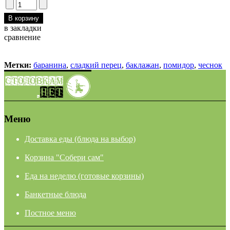
в закладки
сравнение
Метки:
баранина
,
сладкий перец
,
баклажан
,
помидор
,
чеснок
Меню
Доставка еды (блюда на выбор)
Корзина "Собери сам"
Еда на неделю (готовые корзины)
Банкетные блюда
Постное меню