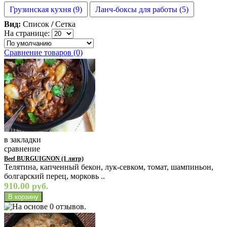
Грузинская кухня (9)
Ланч-боксы для работы (5)
Вид:
Список
/
Сетка
На странице:
Сравнение товаров (0)
в закладки
сравнение
Beef BURGUIGNON (1 литр)
Телятина, капченный бекон, лук-севком, томат, шампиньон,
болгарский перец, морковь ..
910.00 руб.