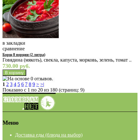
в закладки
сравнение
Борщ 8 порции (2 литра)
Говядина (мякоть), свекла, капуста, морковь, зелень, томат ..
730.00 руб.
1
2
3
4
5
6
7
8
9
>
>|
Показано с 1 по 20 из 180 (страниц: 9)
Меню
Доставка еды (блюда на выбор)