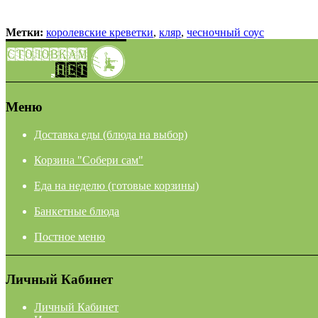
Метки:
королевские креветки
,
кляр
,
чесночный соус
Меню
Доставка еды (блюда на выбор)
Корзина "Собери сам"
Еда на неделю (готовые корзины)
Банкетные блюда
Постное меню
Личный Кабинет
Личный Кабинет